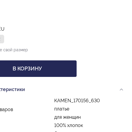
EU
2
е свой размер
В КОРЗИНУ
ктеристики
KAMEN_170156_630
платье
оваров
для женщин
100% хлопок