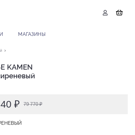
И
МАГАЗИНЫ
й
Е KAMEN

 сиреневый
840 ₽
79 770 ₽
РЕНЕВЫЙ