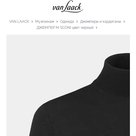
VAN LAACK
Мужчинам
Одежда
Джемперы и кардиганы
ДЖЕМПЕР M SCONI цвет черный