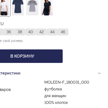
EU
4
36
38
40
42
44
46
е свой размер
В КОРЗИНУ
ктеристики
MOLEEN-F_180031_000
футболка
оваров
для женщин
100% хлопок