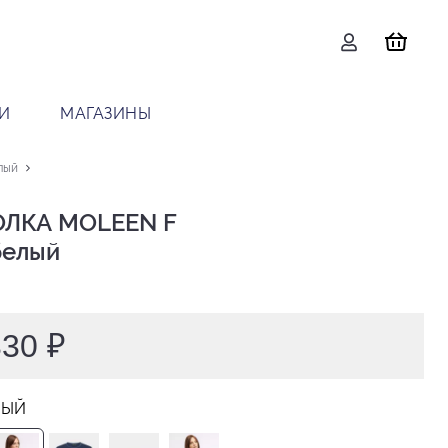
И
МАГАЗИНЫ
лый
ЛКА MOLEEN F

 белый
330 ₽
ЛЫЙ