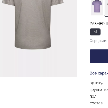
РАЗМЕР, 
M
Определит
Все хара
артикул
группа т
пол
состав