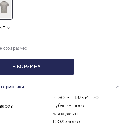
INT M
е свой размер
В КОРЗИНУ
ктеристики
PESO-SF_187754_130
рубашка-поло
оваров
для мужчин
100% хлопок