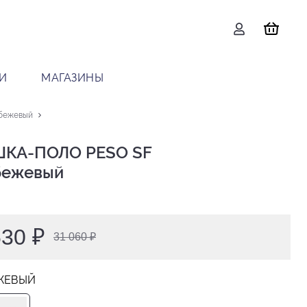
И
МАГАЗИНЫ
бежевый
КА-ПОЛО PESO SF

 бежевый
530 ₽
31 060 ₽
ЖЕВЫЙ