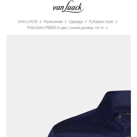
VAN LAACK
Мужчинам
Одежда
Рубашки поло
РУБАШКА PIBERI S цвет синий размер, int m