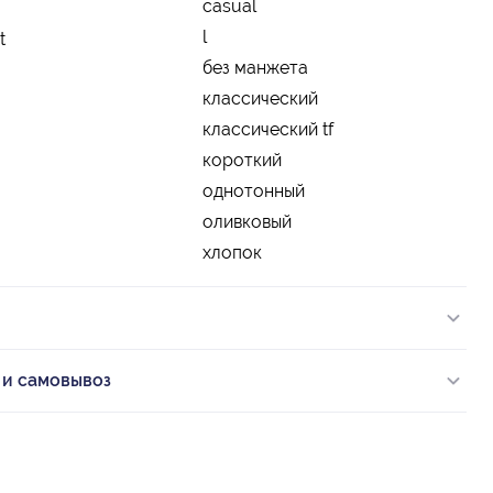
casual
l
t
без манжета
классический
классический tf
короткий
однотонный
оливковый
хлопок
 и самовывоз