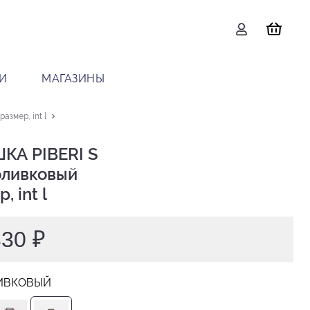
И
МАГАЗИНЫ
азмер, int l
КА PIBERI S

, int l
330 ₽
ИВКОВЫЙ