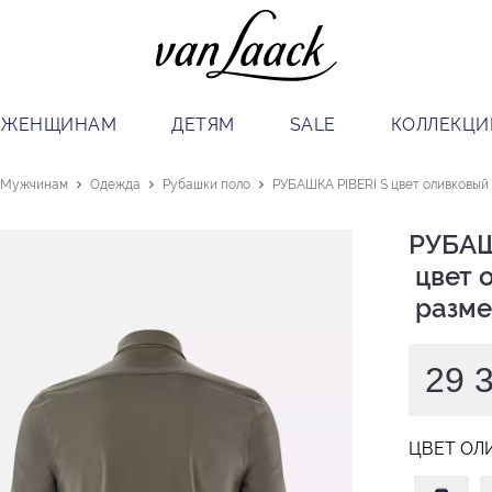
ЖЕНЩИНАМ
ДЕТЯМ
SALE
КОЛЛЕКЦИ
Мужчинам
Одежда
Рубашки поло
РУБАШКА PIBERI S цвет оливковый р
РУБАШ
 цвет оливковый

 размер
29 
ЦВЕТ ОЛ