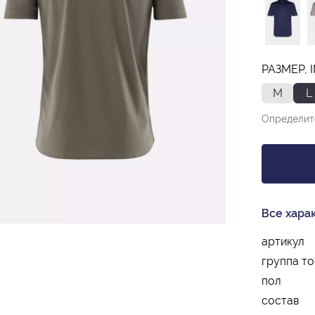
РАЗМЕР, I
M
L
Определит
Все хара
артикул
группа т
пол
состав