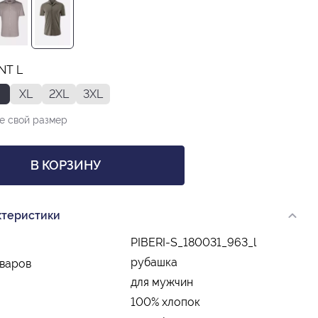
NT L
XL
2XL
3XL
е свой размер
В КОРЗИНУ
ктеристики
PIBERI-S_180031_963_l
рубашка
оваров
для мужчин
100% хлопок