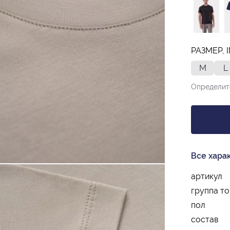
РАЗМЕР, 
M
L
Определит
Все хара
артикул
группа т
пол
состав