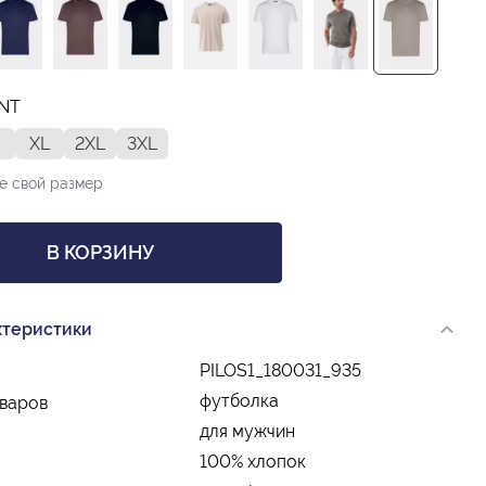
INT
XL
2XL
3XL
е свой размер
В КОРЗИНУ
ктеристики
PILOS1_180031_935
футболка
оваров
для мужчин
100% хлопок