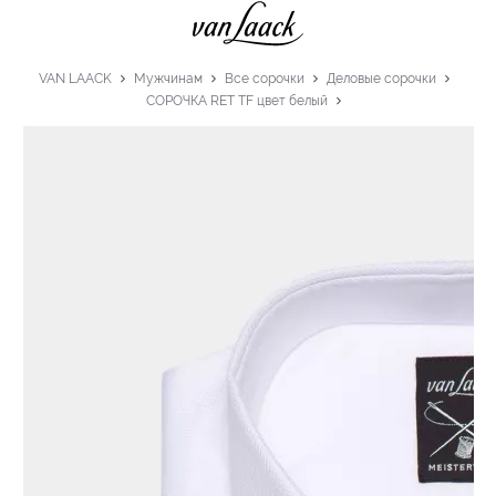
VAN LAACK
Мужчинам
Все сорочки
Деловые сорочки
СОРОЧКА RET TF цвет белый