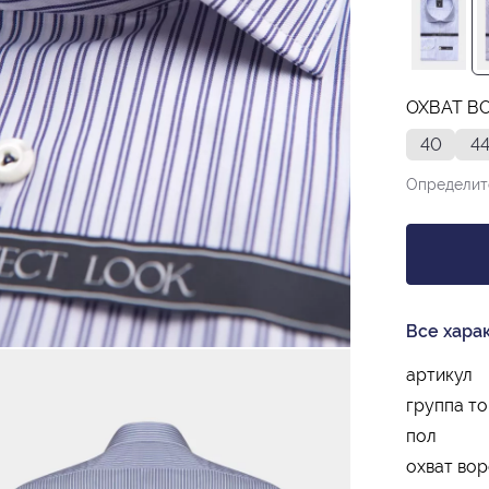
ОХВАТ ВО
40
4
Определит
Все хара
артикул
группа т
пол
охват вор