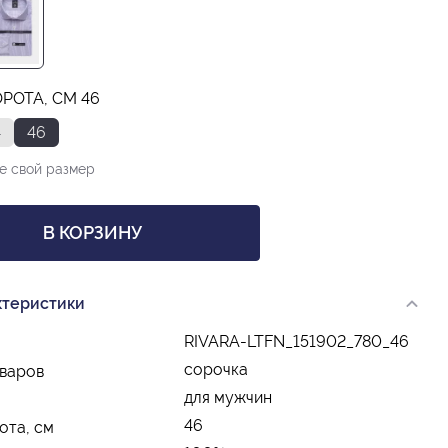
РОТА, СМ 46
4
46
е свой размер
В КОРЗИНУ
ктеристики
RIVARA-LTFN_151902_780_46
сорочка
оваров
для мужчин
46
ота, см