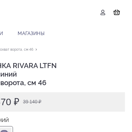
И
МАГАЗИНЫ
хват ворота, см 46
КА RIVARA LTFN

 ворота, см 46
570 ₽
39 140 ₽
НИЙ