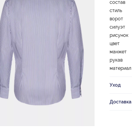
состав
стиль
ворот
силуэт
рисунок
цвет
манжет
рукав
материал
Уход
Доставка