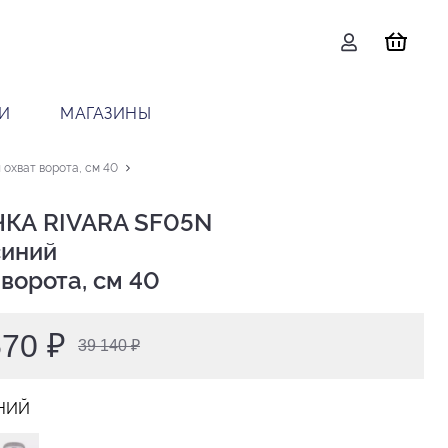
И
МАГАЗИНЫ
охват ворота, см 40
КА RIVARA SF05N

 ворота, см 40
570 ₽
39 140 ₽
НИЙ