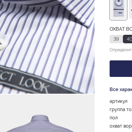
ОХВАТ ВО
39
4
Определит
Все хара
артикул
группа т
пол
охват вор