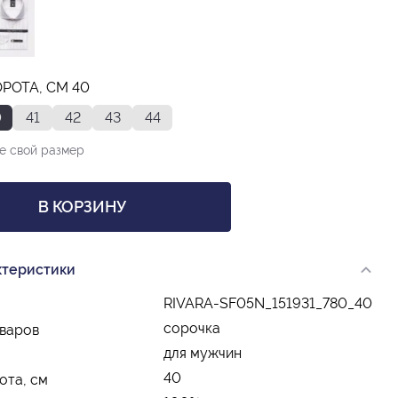
РОТА, СМ 40
0
41
42
43
44
е свой размер
В КОРЗИНУ
ктеристики
RIVARA-SF05N_151931_780_40
сорочка
оваров
для мужчин
40
ота, см