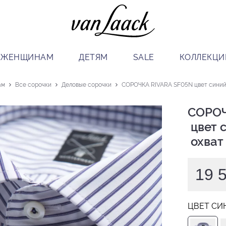
ЖЕНЩИНАМ
ДЕТЯМ
SALE
КОЛЛЕКЦИ
ам
Все сорочки
Деловые сорочки
СОРОЧКА RIVARA SF05N цвет синий 
СОРОЧ
 цвет синий

 охват
19 
ЦВЕТ СИ