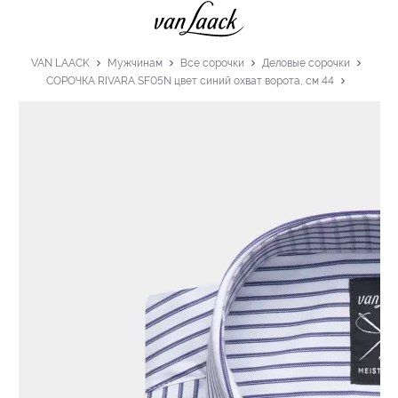
VAN LAACK
Мужчинам
Все сорочки
Деловые сорочки
СОРОЧКА RIVARA SF05N цвет синий охват ворота, см 44