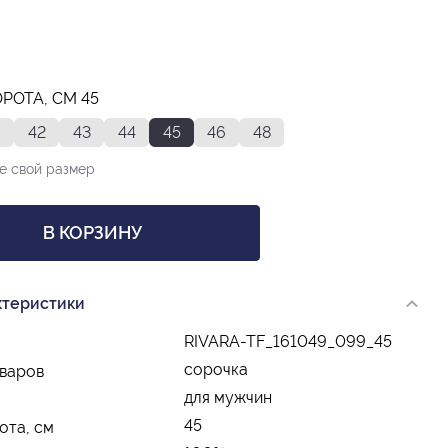
РОТА, СМ 45
42
43
44
45
46
48
е свой размер
В КОРЗИНУ
ктеристики
RIVARA-TF_161049_099_45
сорочка
оваров
для мужчин
45
ота, см