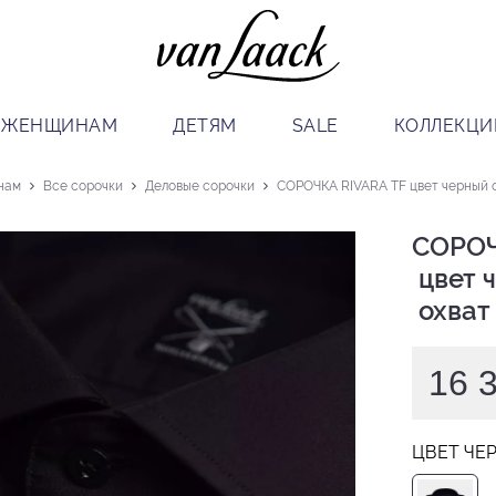
ЖЕНЩИНАМ
ДЕТЯМ
SALE
КОЛЛЕКЦИ
нам
Все сорочки
Деловые сорочки
СОРОЧКА RIVARA TF цвет черный о
СОРОЧ
 цвет черный

 охват
16 
ЦВЕТ ЧЕ