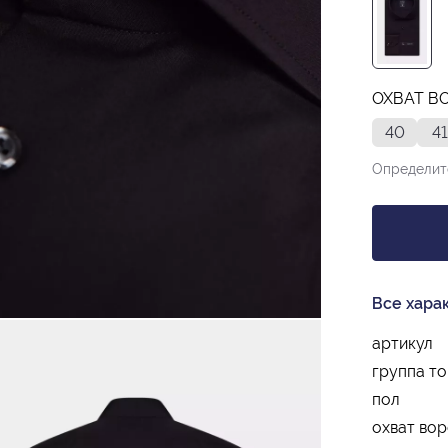
ОХВАТ ВО
40
41
Определит
Все хара
артикул
группа т
пол
охват вор