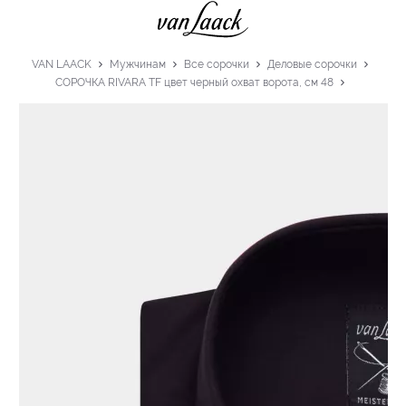
VAN LAACK
Мужчинам
Все сорочки
Деловые сорочки
СОРОЧКА RIVARA TF цвет черный охват ворота, см 48