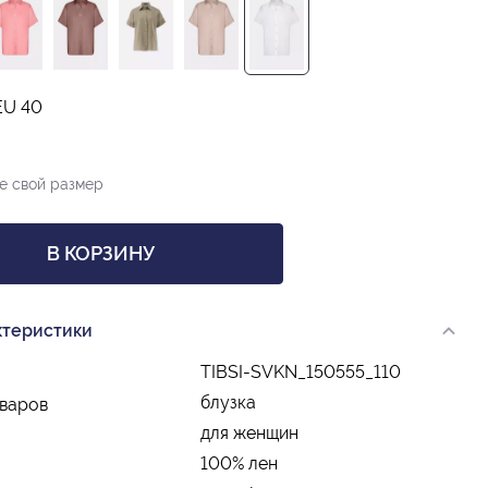
EU 40
е свой размер
В КОРЗИНУ
ктеристики
TIBSI-SVKN_150555_110
блузка
оваров
для женщин
100% лен