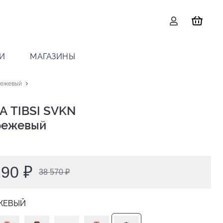
И
МАГАЗИНЫ
бежевый
 TIBSI SVKN

 бежевый
290 ₽
38 570 ₽
ЖЕВЫЙ