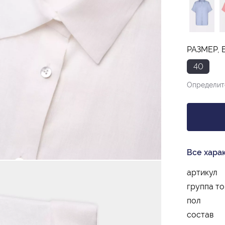
РАЗМЕР, 
40
Определит
Все хара
артикул
группа т
пол
состав