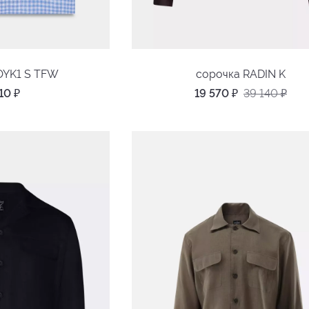
OYK1 S TFW
сорочка RADIN K
210
₽
19 570
₽
39 140
₽