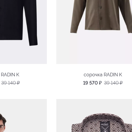
 RADIN K
сорочка RADIN K
39 140
₽
19 570
₽
39 140
₽