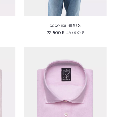
сорочка RIDU S
22 500
₽
45 000
₽