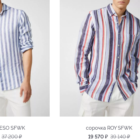
RESO SFWK
сорочка ROY SFWK
37 200
₽
19 570
₽
39 140
₽