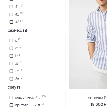
110
41
103
42
87
43
105
44
размер, int
56
45
15
s
21
46
56
m
33
l
42
xl
41
2xl
2
3xl
силуэт
186
сорочка 
классический tf
18 600
₽
138
приталенный sf