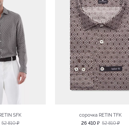
RETIN SFK
сорочка RETIN TFK
52 810
₽
26 410
₽
52 810
₽