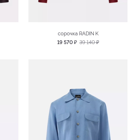
сорочка RADIN K
19 570
₽
39 140
₽