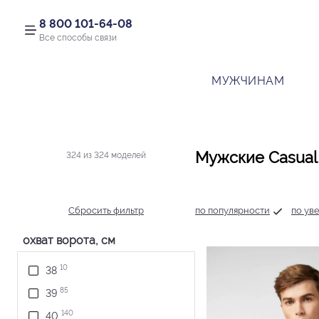
8 800 101-64-08
Все способы связи
МУЖЧИНАМ
Мужские Casual
324 из 324 моделей
Сбросить фильтр
по популярности
по ув
охват ворота, см
10
38
85
39
140
40