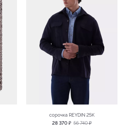
сорочка REYDIN 25K
28 370
₽
56 740
₽