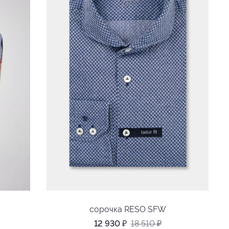
сорочка RESO SFW
12 930
₽
18 510
₽