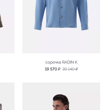
сорочка RADIN K
19 570
₽
39 140
₽