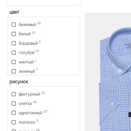
цвет
48
бежевый
24
белый
6
бордовый
67
голубой
1
желтый
7
зеленый
1
коралловый
рисунок
13
коричневый
20
фактурный
6
красный
48
клетка
14
оливковый
117
однотонный
5
розовый
71
полоска
11
светло-зеленый
68