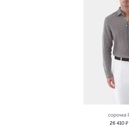
14
эластан
сорочка 
26 410
₽