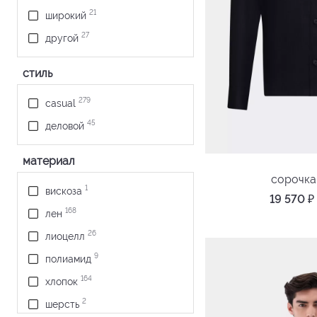
21
широкий
27
другой
стиль
279
casual
45
деловой
материал
сорочка
1
вискоза
19 570
₽
168
лен
26
лиоцелл
9
полиамид
164
хлопок
2
шерсть