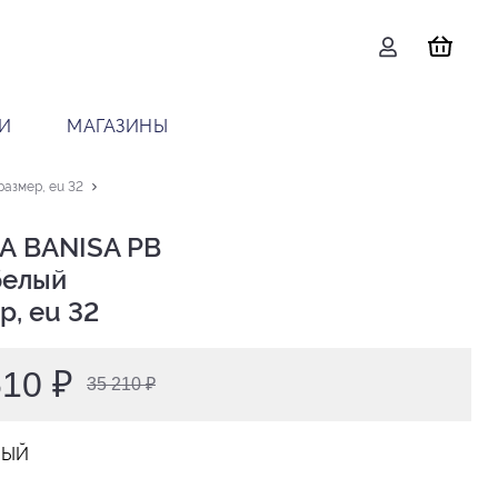
И
МАГАЗИНЫ
размер, eu 32
А BANISA PB

р, eu 32
610 ₽
35 210 ₽
ЛЫЙ