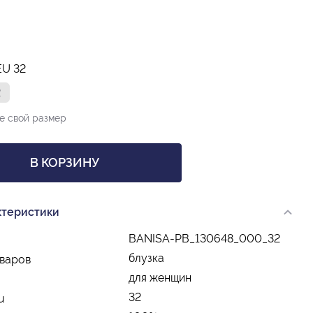
EU 32
2
е свой размер
В КОРЗИНУ
ктеристики
BANISA-PB_130648_000_32
блузка
оваров
для женщин
32
u