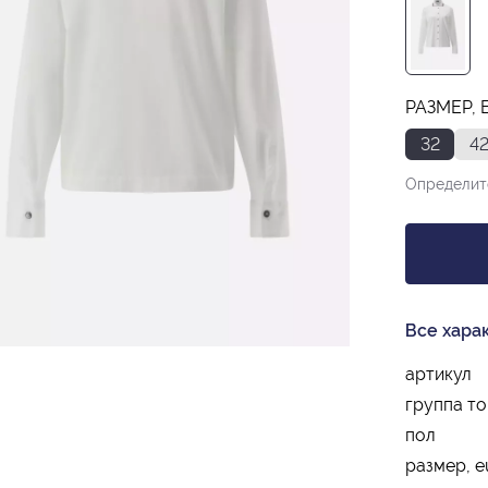
РАЗМЕР, 
32
4
Определит
Все хара
артикул
группа т
пол
размер, e