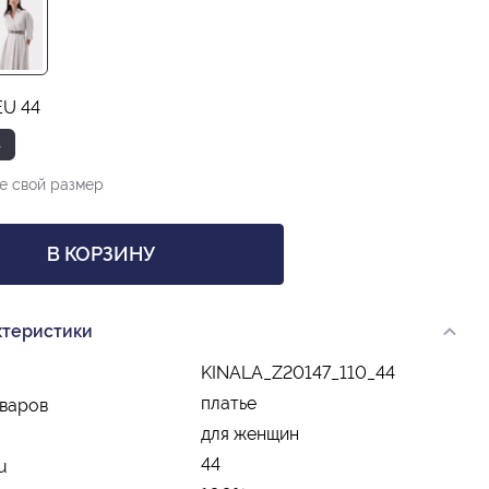
EU 44
4
е свой размер
В КОРЗИНУ
ктеристики
KINALA_Z20147_110_44
платье
оваров
для женщин
44
u