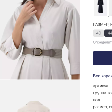
РАЗМЕР, 
40
4
Определит
Все хара
артикул
группа т
пол
размер, e