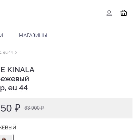
И
МАГАЗИНЫ
, eu 44
Е KINALA

р, eu 44
950 ₽
63 900 ₽
ЖЕВЫЙ