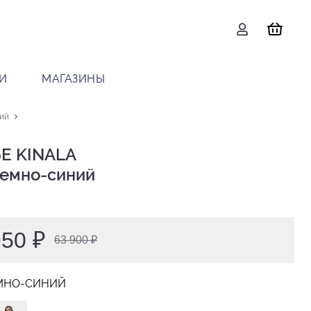
И
МАГАЗИНЫ
ий
Е KINALA

 темно-синий
950 ₽
63 900 ₽
МНО-СИНИЙ