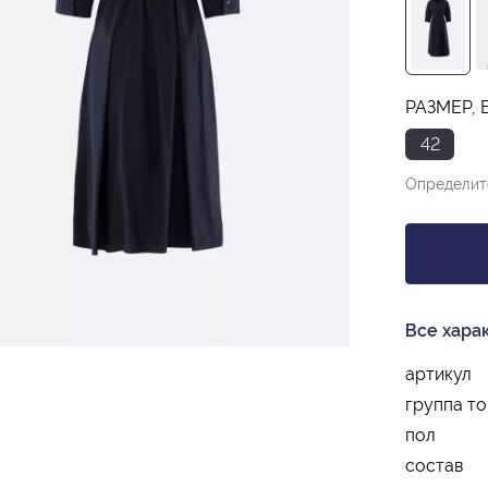
РАЗМЕР, 
42
Определит
Все хара
артикул
группа т
пол
состав