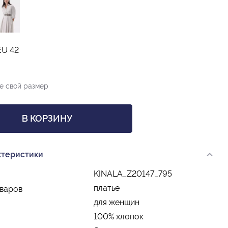
EU 42
е свой размер
В КОРЗИНУ
ктеристики
KINALA_Z20147_795
платье
оваров
для женщин
100% хлопок