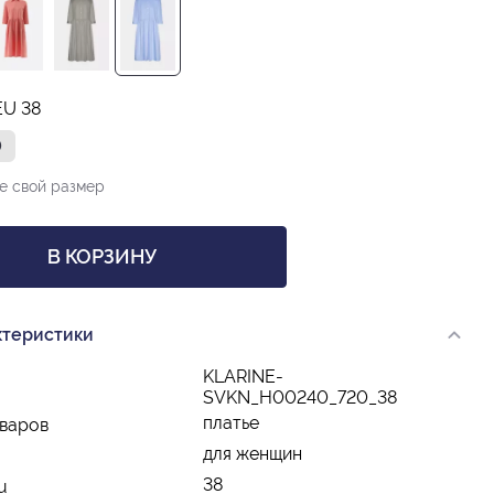
EU 38
0
е свой размер
В КОРЗИНУ
ктеристики
KLARINE-
SVKN_H00240_720_38
платье
оваров
для женщин
38
u