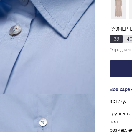
РАЗМЕР, 
38
4
Определит
Все хара
артикул
группа т
пол
размер, e