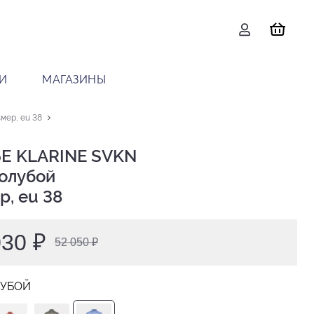
И
МАГАЗИНЫ
мер, eu 38
Е KLARINE SVKN

р, eu 38
030 ₽
52 050 ₽
ЛУБОЙ