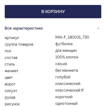
В КОРЗИНУ
Все характеристики
MAI-F_180031_730
артикул
футболка
группа товаров
для женщин
пол
100% хлопок
состав
casual
стиль
без манжета
манжет
голубой
цвет
классический
ворот
классический tf
силуэт
короткий
рукав
однотонный
рисунок