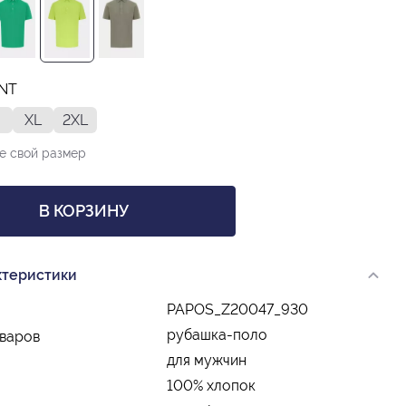
INT
XL
2XL
е свой размер
В КОРЗИНУ
ктеристики
PAPOS_Z20047_930
рубашка-поло
оваров
для мужчин
100% хлопок