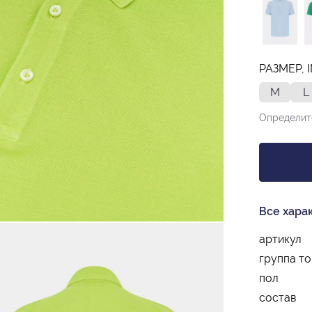
РАЗМЕР, 
M
L
Определит
Все хара
артикул
группа т
пол
состав