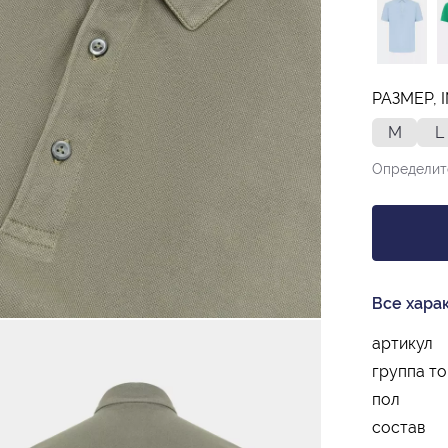
РАЗМЕР, 
M
L
Определит
Все хара
артикул
группа т
пол
состав