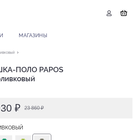
И
МАГАЗИНЫ
ивковый
КА-ПОЛО PAPOS

 оливковый
930 ₽
23 860 ₽
ИВКОВЫЙ