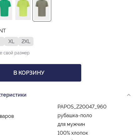
INT
XL
2XL
е свой размер
В КОРЗИНУ
ктеристики
PAPOS_Z20047_960
рубашка-поло
оваров
для мужчин
100% хлопок