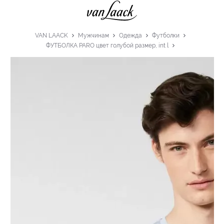
VAN LAACK
Мужчинам
Одежда
Футболки
ФУТБОЛКА PARO цвет голубой размер, int l