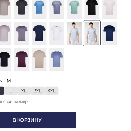
INT M
L
XL
2XL
3XL
е свой размер
В КОРЗИНУ