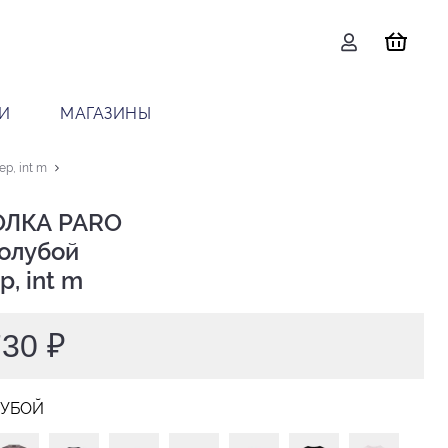
И
МАГАЗИНЫ
р, int m
ЛКА PARO

р, int m
730 ₽
ЛУБОЙ