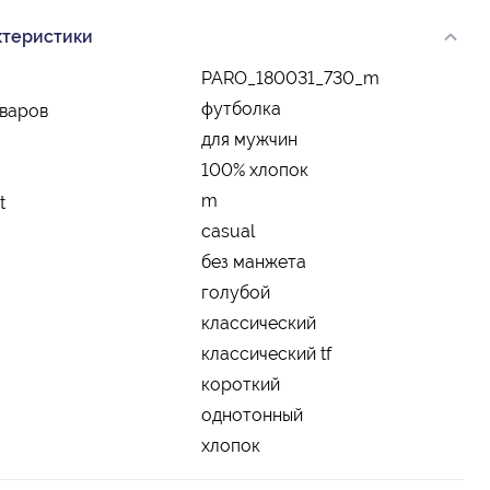
ктеристики
PARO_180031_730_m
футболка
оваров
для мужчин
100% хлопок
m
t
casual
без манжета
голубой
классический
классический tf
короткий
однотонный
хлопок