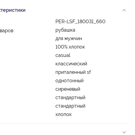
ктеристики
PER-LSF_180031_660
рубашка
оваров
для мужчин
100% хлопок
casual
классический
приталенный sf
однотонный
сиреневый
стандартный
стандартный
хлопок