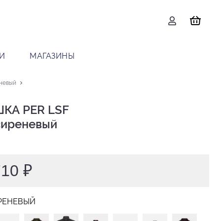
И
МАГАЗИНЫ
невый
КА PER LSF

 сиреневый
710 ₽
РЕНЕВЫЙ