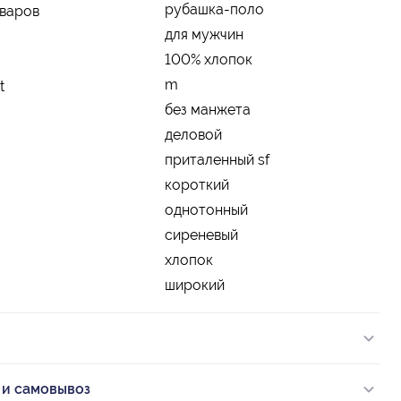
рубашка-поло
оваров
для мужчин
100% хлопок
m
t
без манжета
деловой
приталенный sf
короткий
однотонный
сиреневый
хлопок
широкий
 и самовывоз