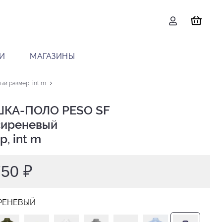
И
МАГАЗИНЫ
й размер, int m
КА-ПОЛО PESO SF

р, int m
750 ₽
РЕНЕВЫЙ