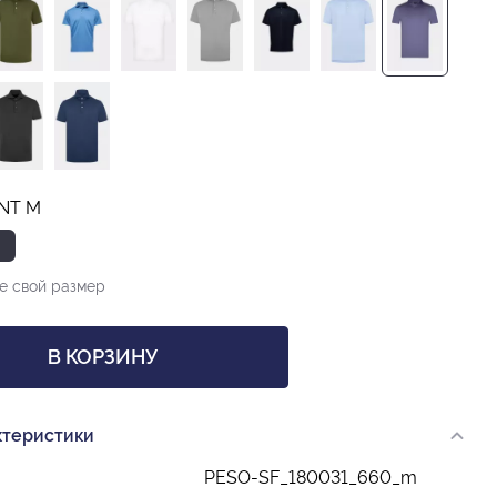
INT M
е свой размер
В КОРЗИНУ
ктеристики
PESO-SF_180031_660_m