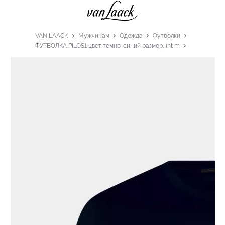
VAN LAACK
Мужчинам
Одежда
Футболки
ФУТБОЛКА PILOS1 цвет темно-синий размер, int m