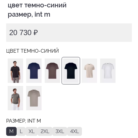
 цвет темно-синий

 размер, int m
20 730 ₽
ЦВЕТ ТЕМНО-СИНИЙ
РАЗМЕР, INT M
M
L
XL
2XL
3XL
4XL