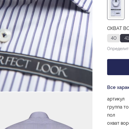
ОХВАТ ВО
40
41
Определит
Все хара
артикул
группа т
пол
охват вор