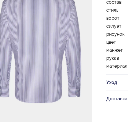
состав
стиль
ворот
силуэт
рисунок
цвет
манжет
рукав
материал
Уход
Доставка