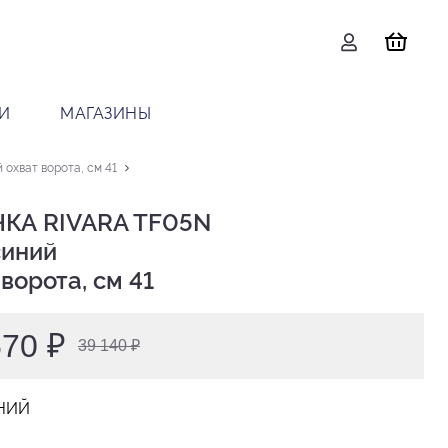
И
МАГАЗИНЫ
охват ворота, см 41
КА RIVARA TF05N

 ворота, см 41
570 ₽
39 140 ₽
НИЙ