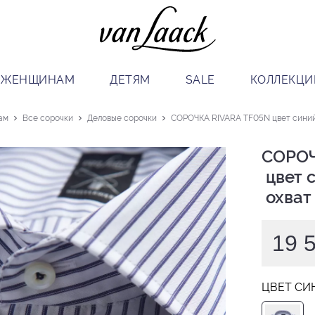
ЖЕНЩИНАМ
ДЕТЯМ
SALE
КОЛЛЕКЦИ
ам
Все сорочки
Деловые сорочки
СОРОЧКА RIVARA TF05N цвет синий 
СОРОЧ
 цвет синий

 охват
19 
ЦВЕТ СИ