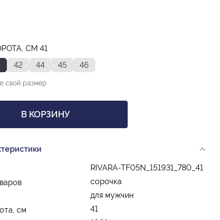
РОТА, СМ 41
42
44
45
46
е свой размер
В КОРЗИНУ
ктеристики
RIVARA-TF05N_151931_780_41
сорочка
оваров
для мужчин
41
ота, см