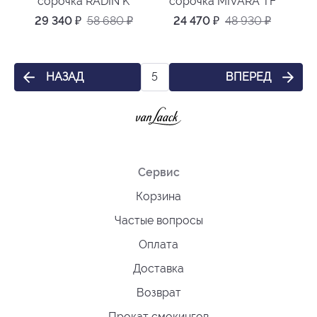
сорочка RADIN K
сорочка MIVARA TF
29 340
₽
58 680
₽
24 470
₽
48 930
₽
НАЗАД
ВПЕРЕД
5
Сервис
Корзина
Частые вопросы
Оплата
Доставка
Возврат
Прокат смокингов