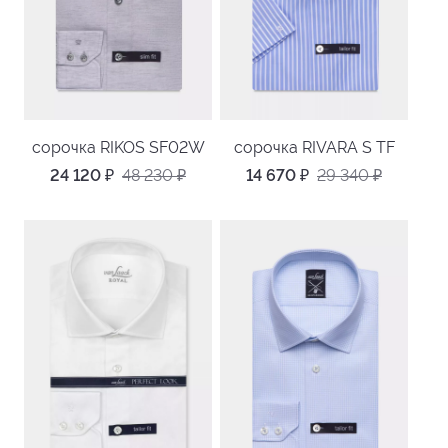
сорочка RIKOS SF02W
сорочка RIVARA S TF
24 120
₽
48 230
₽
14 670
₽
29 340
₽