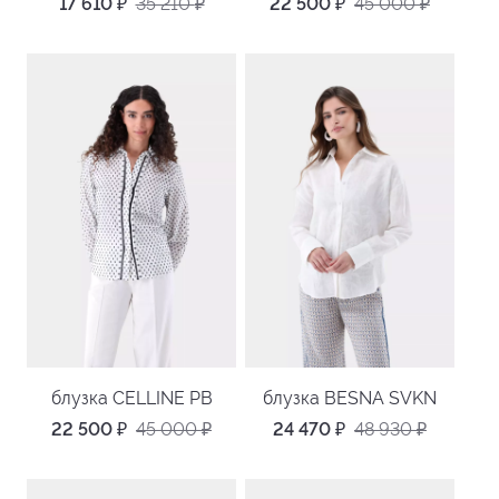
17 610
₽
35 210
₽
22 500
₽
45 000
₽
блузка CELLINE PB
блузка BESNA SVKN
22 500
₽
45 000
₽
24 470
₽
48 930
₽