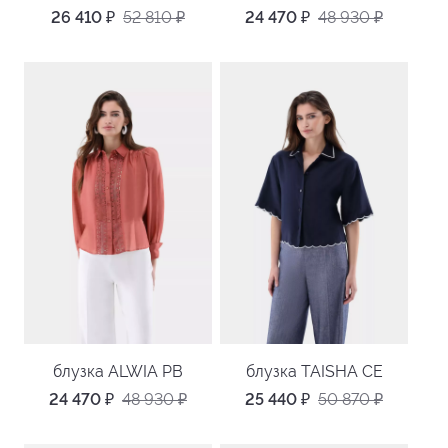
26 410
₽
52 810
₽
24 470
₽
48 930
₽
блузка ALWIA PB
блузка TAISHA CE
24 470
₽
48 930
₽
25 440
₽
50 870
₽