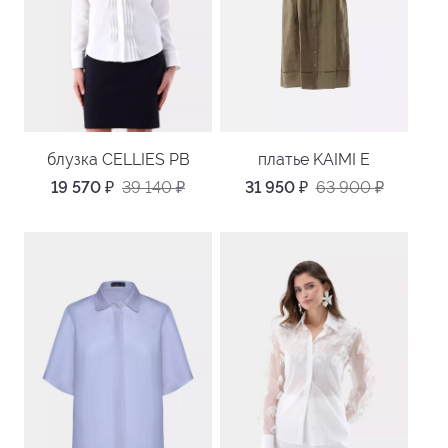
блузка CELLIES PB
платье KAIMI E
19 570
₽
39 140
₽
31 950
₽
63 900
₽