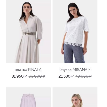
платье KINALA
блузка MISANA F
31 950
₽
63 900
₽
21 530
₽
43 060
₽