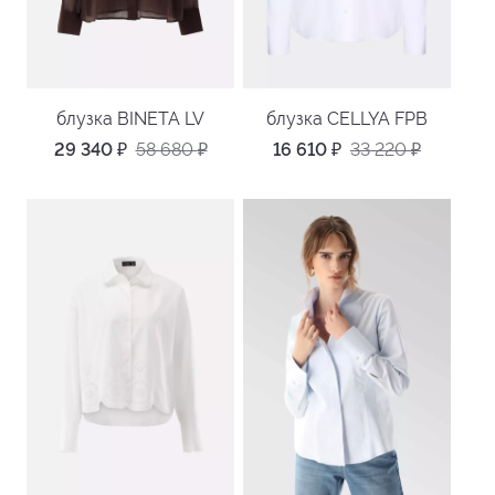
блузка BINETA LV
блузка CELLYA FPB
29 340
₽
58 680
₽
16 610
₽
33 220
₽