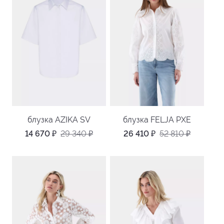
блузка AZIKA SV
блузка FELJA PXE
14 670
₽
29 340
₽
26 410
₽
52 810
₽