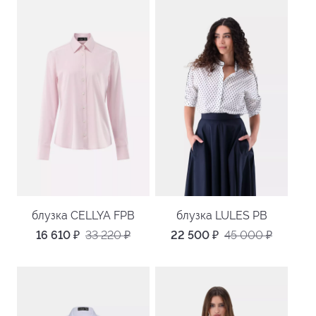
блузка CELLYA FPB
блузка LULES PB
16 610
₽
33 220
₽
22 500
₽
45 000
₽