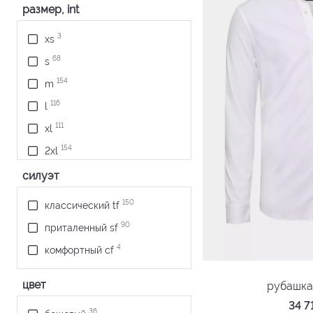
размер, int
3
xs
68
s
154
m
116
l
111
xl
154
2xl
69
3xl
силуэт
8
4xl
150
классический tf
90
приталенный sf
4
комфортный cf
цвет
рубашка
34 
36