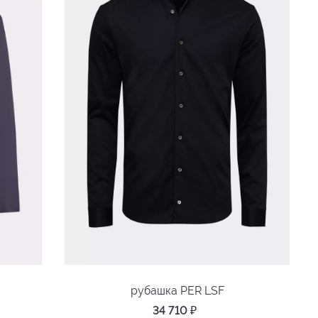
рубашка PER LSF
34 710
₽