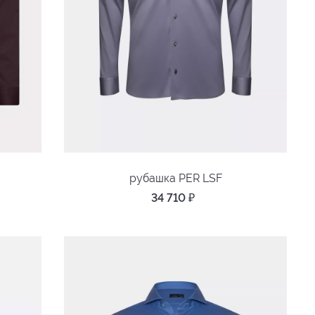
рубашка PER LSF
34 710
₽