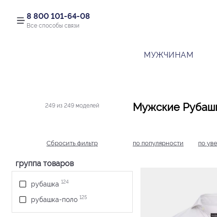
8 800 101-64-08
Все способы связи
МУЖЧИНАМ
Мужские Рубаш
249 из 249 моделей
Сбросить фильтр
по популярности
по ув
группа товаров
124
рубашка
125
рубашка-поло