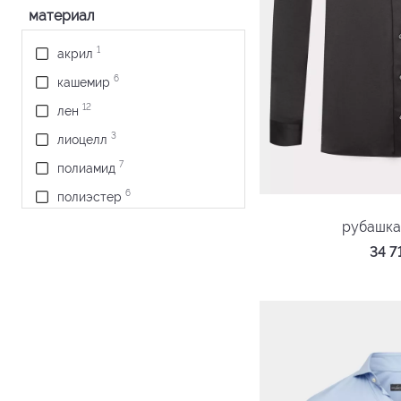
материал
1
акрил
6
кашемир
12
лен
3
лиоцелл
7
полиамид
6
полиэстер
238
рубашка
хлопок
34 
5
шерсть
7
эластан