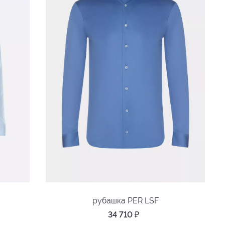
рубашка PER LSF
34 710
₽