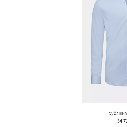
рубашка
34 