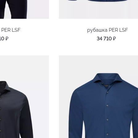
 PER LSF
рубашка PER LSF
710
₽
34 710
₽