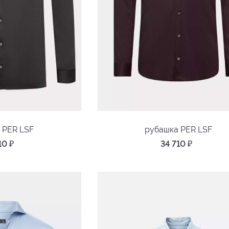
 PER LSF
рубашка PER LSF
710
₽
34 710
₽