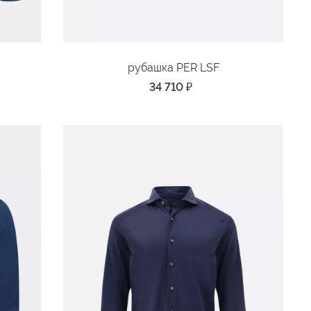
рубашка PER LSF
34 710
₽