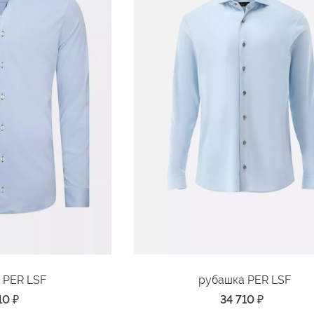
 PER LSF
рубашка PER LSF
710
₽
34 710
₽