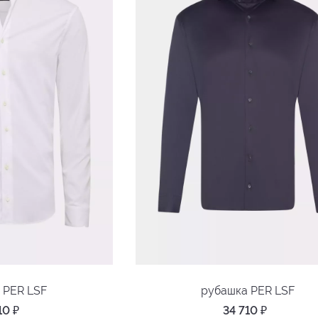
 PER LSF
рубашка PER LSF
710
₽
34 710
₽