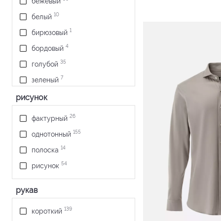
бежевый
10
белый
1
бирюзовый
4
бордовый
35
голубой
7
зеленый
1
коралловый
рисунок
17
коричневый
26
фактурный
4
красный
155
однотонный
11
оливковый
14
полоска
3
розовый
54
рисунок
13
светло-зеленый
рукав
9
серо-голубой
22
серый
139
короткий
26