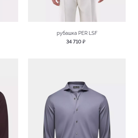
рубашка PER LSF
34 710
₽