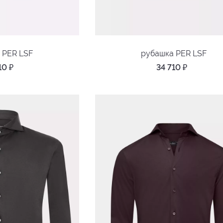
 PER LSF
рубашка PER LSF
710
₽
34 710
₽