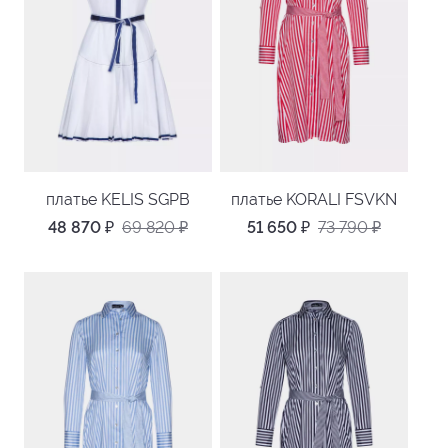
платье KELIS SGPB
платье KORALI FSVKN
48 870
₽
69 820
₽
51 650
₽
73 790
₽