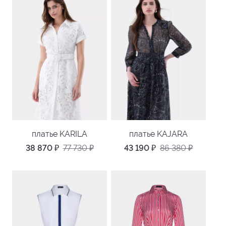
платье KARILA
платье KAJARA
38 870
₽
77 730
₽
43 190
₽
86 380
₽