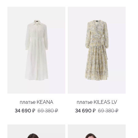
платье KEANA
платье KILEAS LV
34 690
₽
69 380
₽
34 690
₽
69 380
₽