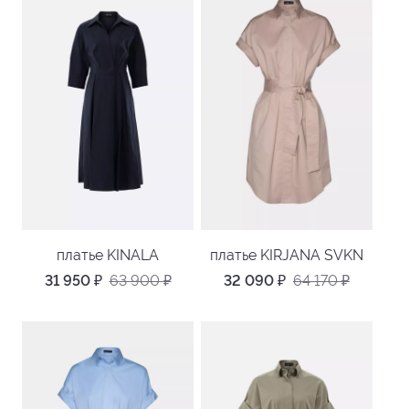
платье KINALA
платье KIRJANA SVKN
31 950
₽
63 900
₽
32 090
₽
64 170
₽