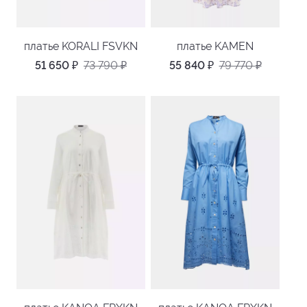
платье KORALI FSVKN
платье KAMEN
51 650
₽
73 790
₽
55 840
₽
79 770
₽