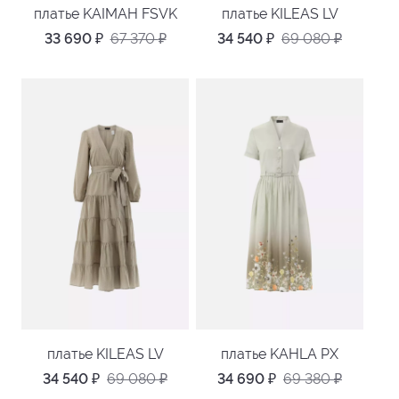
платье KAIMAH FSVK
платье KILEAS LV
33 690
₽
67 370
₽
34 540
₽
69 080
₽
платье KILEAS LV
платье KAHLA PX
34 540
₽
69 080
₽
34 690
₽
69 380
₽