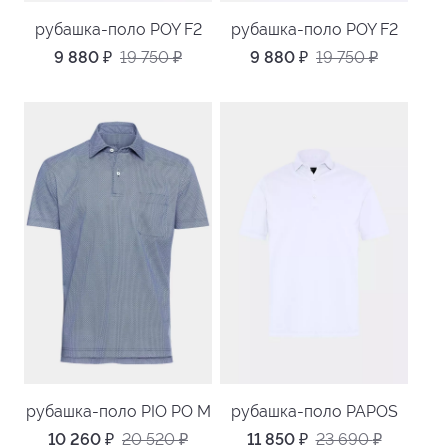
рубашка-поло POY F2
рубашка-поло POY F2
9 880
₽
19 750
₽
9 880
₽
19 750
₽
рубашка-поло PIO PO M
рубашка-поло PAPOS
10 260
₽
20 520
₽
11 850
₽
23 690
₽