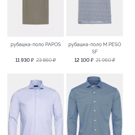
рубашка-поло PAPOS
рубашка-поло M PESO
SF
11 930
₽
23 860
₽
12 100
₽
21 960
₽