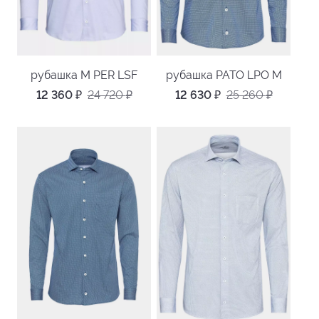
рубашка M PER LSF
рубашка PATO LPO M
12 360
₽
24 720
₽
12 630
₽
25 260
₽