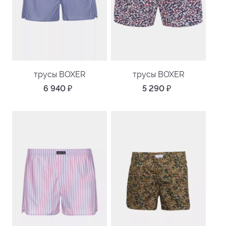
трусы BOXER
трусы BOXER
6 940
₽
5 290
₽