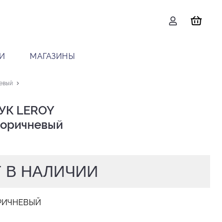
И
МАГАЗИНЫ
евый
УК LEROY

 коричневый
 В НАЛИЧИИ
РИЧНЕВЫЙ