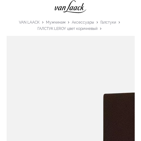
VAN LAACK
Мужчинам
Аксессуары
Галстуки
ГАЛСТУК LEROY цвет коричневый