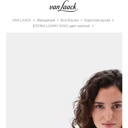
VAN LAACK
Женщинам
Все блузки
Короткий рукав
БЛУЗКА LOAMY SVKO цвет желтый