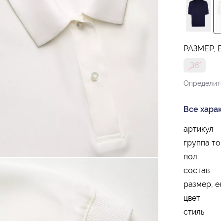
РАЗМЕР, 
36
Определит
Все хара
артикул
группа т
пол
состав
размер, e
цвет
стиль