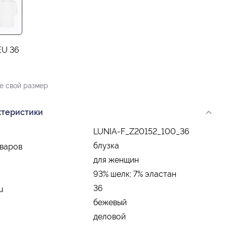
EU 36
е свой размер
ктеристики
LUNIA-F_Z20152_100_36
блузка
оваров
для женщин
93% шелк; 7% эластан
36
u
бежевый
деловой