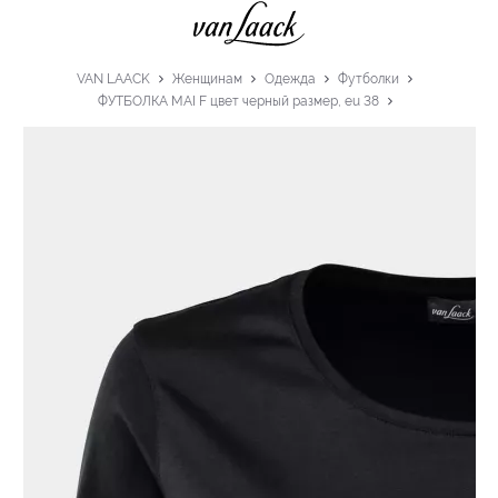
VAN LAACK
Женщинам
Одежда
Футболки
ФУТБОЛКА MAI F цвет черный размер, eu 38