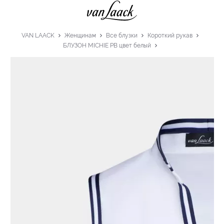
VAN LAACK
Женщинам
Все блузки
Короткий рукав
БЛУЗОН MICHIE PB цвет белый