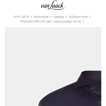
VAN LAACK
Мужчинам
Одежда
Рубашки поло
РУБАШКА PER LSF цвет серый размер, int 2xl