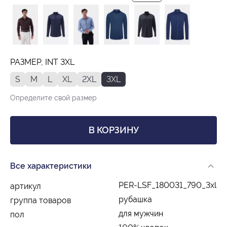
РАЗМЕР, INT 3XL
S
M
L
XL
2XL
3XL
Определите свой размер
В КОРЗИНУ
Все характеристики
PER-LSF_180031_790_3xl
артикул
рубашка
группа товаров
для мужчин
пол