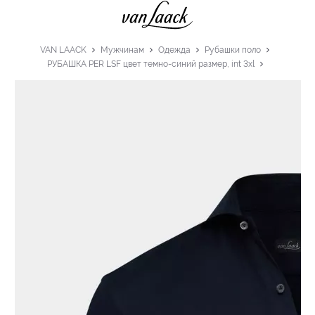
VAN LAACK
Мужчинам
Одежда
Рубашки поло
РУБАШКА PER LSF цвет темно-синий размер, int 3xl