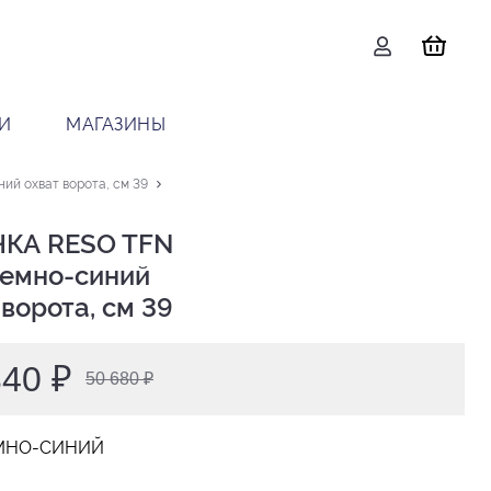
И
МАГАЗИНЫ
ий охват ворота, см 39
КА RESO TFN

 ворота, см 39
340 ₽
50 680 ₽
МНО-СИНИЙ