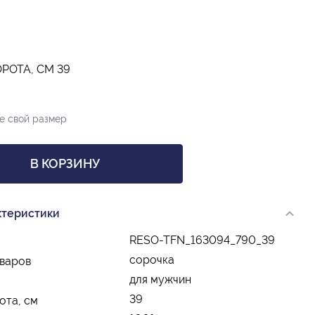
РОТА, СМ 39
е свой размер
В КОРЗИНУ
ктеристики
RESO-TFN_163094_790_39
сорочка
оваров
для мужчин
39
ота, см