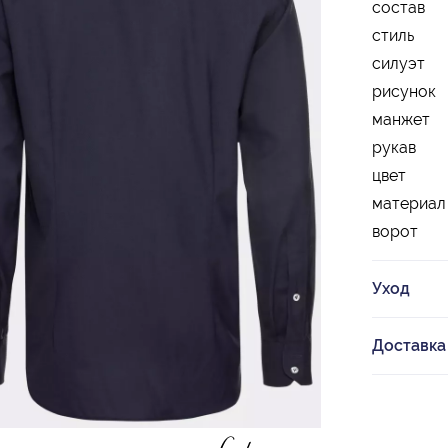
состав
стиль
силуэт
рисунок
манжет
рукав
цвет
материал
ворот
Уход
Доставка