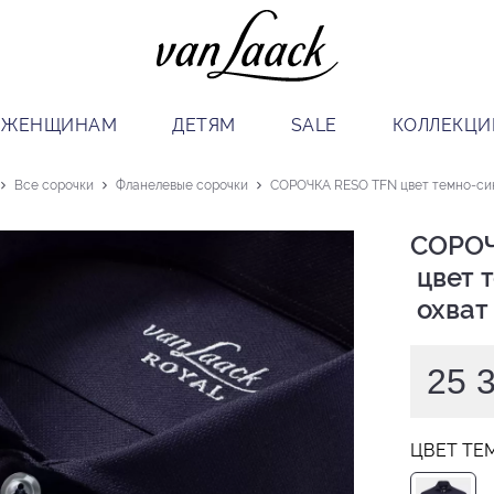
ЖЕНЩИНАМ
ДЕТЯМ
SALE
КОЛЛЕКЦИ
Все сорочки
Фланелевые сорочки
СОРОЧКА RESO TFN цвет темно-син
СОРОЧ
 цвет темно-синий

 охват
25 
ЦВЕТ ТЕ