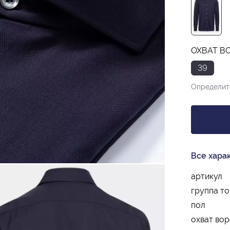
ОХВАТ ВО
39
Определит
Все хара
артикул
группа т
пол
охват вор