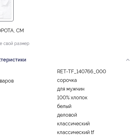
ОРОТА, СМ
е свой размер
ктеристики
RET-TF_140766_000
сорочка
оваров
для мужчин
100% хлопок
белый
деловой
классический
классический tf