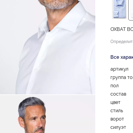
ОХВАТ В
Определит
Все хара
артикул
группа т
пол
состав
цвет
стиль
ворот
силуэт