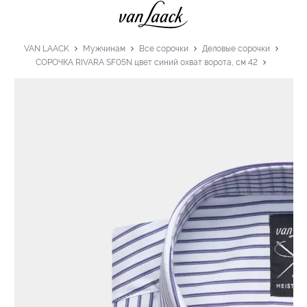
VAN LAACK
Мужчинам
Все сорочки
Деловые сорочки
СОРОЧКА RIVARA SF05N цвет синий охват ворота, см 42