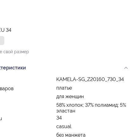
EU 34
6
е свой размер
ктеристики
KAMELA-SG_Z20160_730_34
платье
оваров
для женщин
58% хлопок; 37% полиамид; 5%
эластан
34
u
casual
без манжета