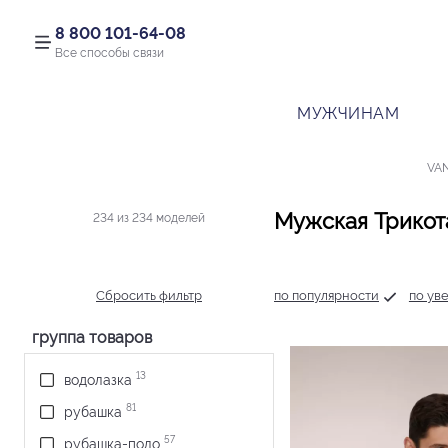
8 800 101-64-08
Все способы связи
МУЖЧИНАМ
VA
Мужская Трикот
234 из 234 моделей
Сбросить фильтр
по популярности
по ув
группа товаров
13
водолазка
81
рубашка
57
рубашка-поло