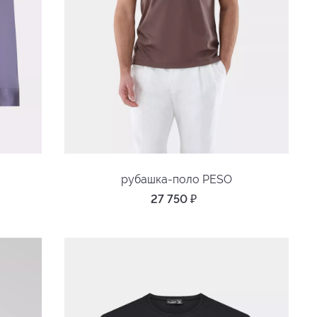
рубашка-поло PESO
27 750
₽