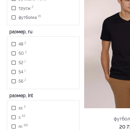
2
трусы
81
футболка
размер, ru
2
48
2
50
1
52
1
54
2
56
размер, int
3
xs
83
s
футбол
165
20 
m