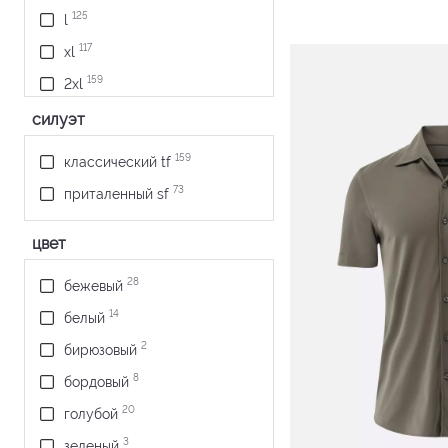
125
l
117
xl
159
2xl
86
3xl
силуэт
21
4xl
159
классический tf
73
приталенный sf
цвет
28
бежевый
14
белый
2
бирюзовый
8
бордовый
20
голубой
3
зеленый