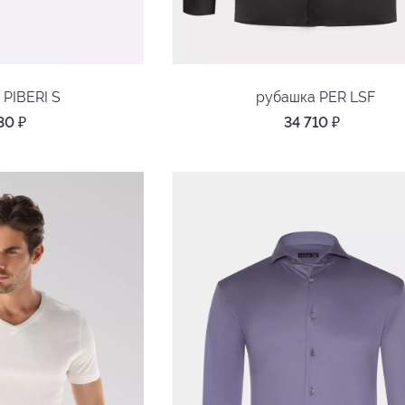
 PIBERI S
рубашка PER LSF
330
₽
34 710
₽