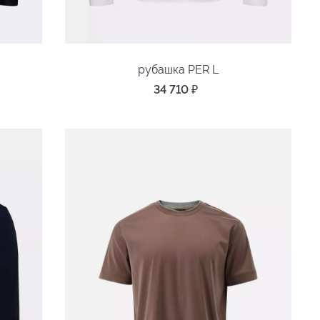
рубашка PER L
34 710
₽