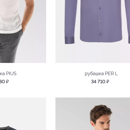
ка PIUS
рубашка PER L
730
₽
34 710
₽