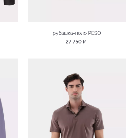
рубашка-поло PESO
27 750
₽