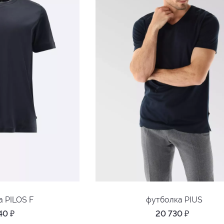
а PILOS F
футболка PIUS
540
₽
20 730
₽