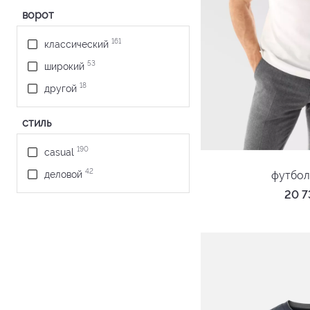
ворот
2
ярко-синий
161
классический
53
широкий
18
другой
стиль
190
casual
42
футбол
деловой
20 