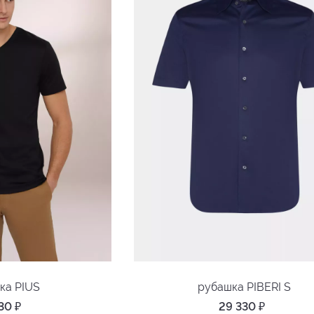
ка PIUS
рубашка PIBERI S
730
₽
29 330
₽