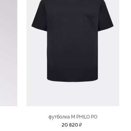
футболка M PHILO PO
20 820
₽