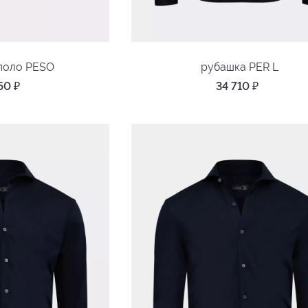
поло PESO
рубашка PER L
750
₽
34 710
₽