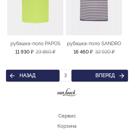
рубашка-поло PAPOS
рубашка-поло SANDRO
11 930
₽
23 860
₽
16 460
₽
32 920
₽
НАЗАД
ВПЕРЕД
3
Сервис
Корзина