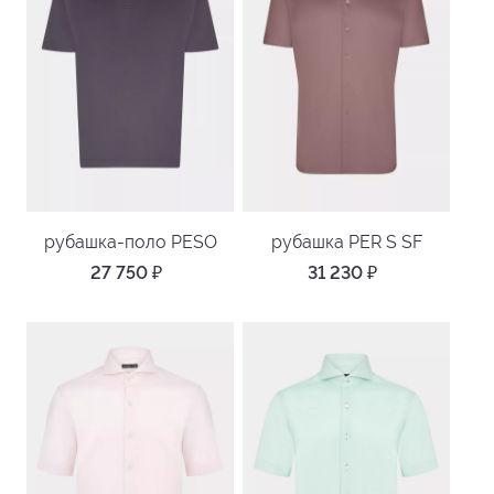
рубашка-поло PESO
рубашка PER S SF
27 750
₽
31 230
₽