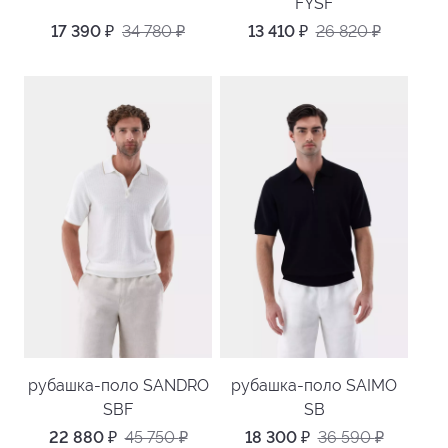
FYSF
17 390
₽
34 780
₽
13 410
₽
26 820
₽
рубашка-поло SANDRO
рубашка-поло SAIMO
SBF
SB
22 880
₽
45 750
₽
18 300
₽
36 590
₽