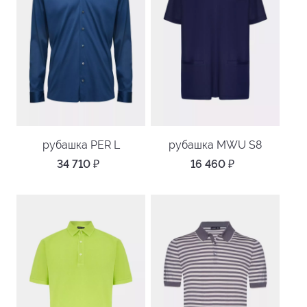
рубашка PER L
рубашка MWU S8
34 710
₽
16 460
₽