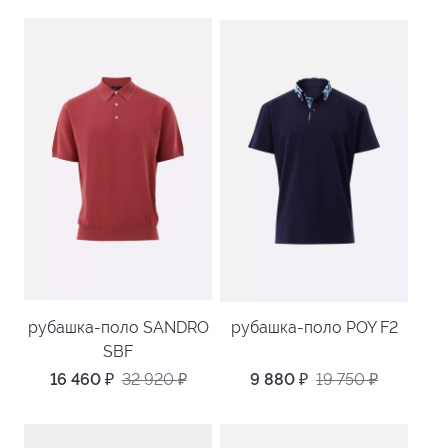
рубашка-поло SANDRO
рубашка-поло POY F2
SBF
16 460
₽
32 920
₽
9 880
₽
19 750
₽