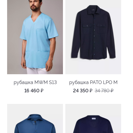
рубашка MWM S13
рубашка PATO LPO M
16 460
₽
24 350
₽
34 780
₽