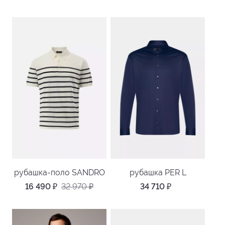
рубашка-поло SANDRO
рубашка PER L
16 490
₽
32 970
₽
34 710
₽