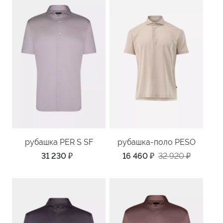
рубашка PER S SF
рубашка-поло PESO
31 230
₽
16 460
₽
32 920
₽