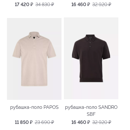
17 420
₽
34 830
₽
16 460
₽
32 920
₽
рубашка-поло PAPOS
рубашка-поло SANDRO
SBF
11 850
₽
23 690
₽
16 460
₽
32 920
₽