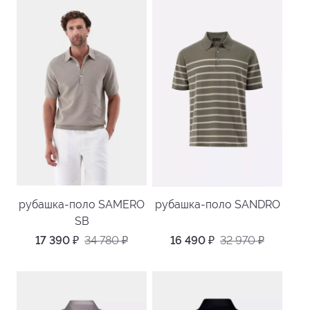
рубашка-поло SAMERO
рубашка-поло SANDRO
SB
17 390
₽
34 780
₽
16 490
₽
32 970
₽