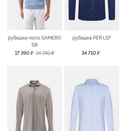
рубашка-поло SAMERO
рубашка PER LSF
SB
17 390
₽
34 780
₽
34 710
₽