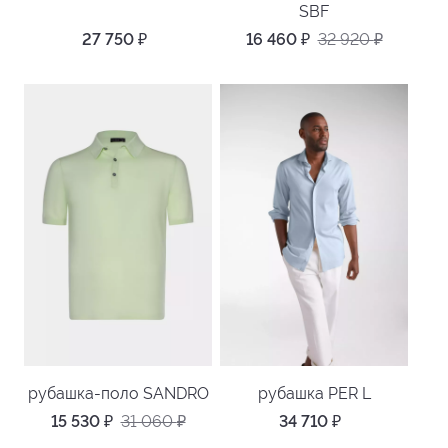
SBF
27 750
₽
16 460
₽
32 920
₽
рубашка-поло SANDRO
рубашка PER L
15 530
₽
31 060
₽
34 710
₽