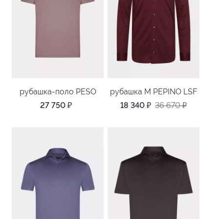
рубашка-поло PESO
рубашка M PEPINO LSF
27 750
₽
18 340
₽
36 670
₽