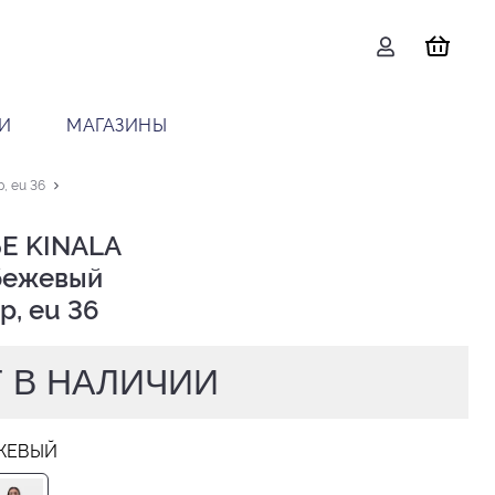
И
МАГАЗИНЫ
, eu 36
Е KINALA

р, eu 36
 В НАЛИЧИИ
ЖЕВЫЙ