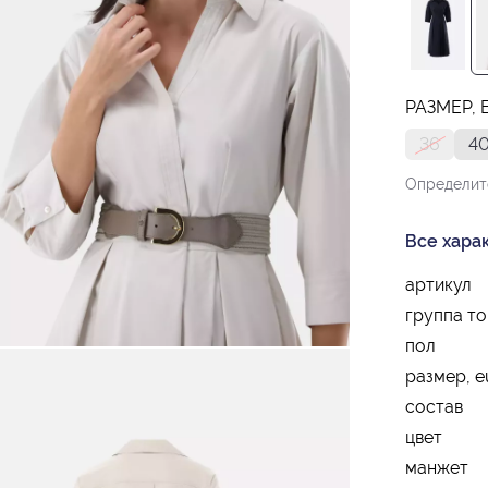
РАЗМЕР, 
36
4
Определит
Все хара
артикул
группа т
пол
размер, e
состав
цвет
манжет