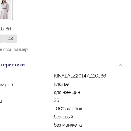
EU 36
0
44
е свой размер
ктеристики
KINALA_Z20147_110_36
платье
оваров
для женщин
36
u
100% хлопок
бежевый
без манжета